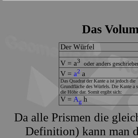
Das Volum
Der Würfel
3
V = a
oder anders geschriebe
2
V =
a
a
Das Quadrat der Kante a ist jedoch die
Grundfläche des Würfels. Die Kante a st
die Höhe dar. Somit ergibt sich:
V =
A
h
g
Da alle Prismen die glei
Definition) kann man d