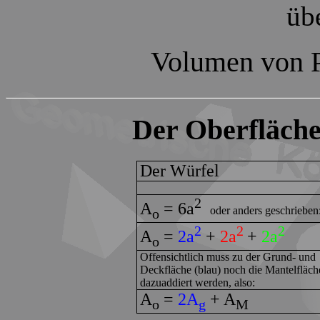
üb
Volumen von
Der Oberfläche
Der Würfel
2
A
= 6a
oder anders geschrieben
o
2
2
2
A
=
2a
+
2a
+
2a
o
Offensichtlich muss zu der Grund- und
Deckfläche (blau) noch die Mantelfläch
dazuaddiert werden, also:
A
=
2A
+
A
o
g
M